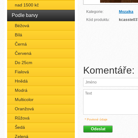
nad 1500 kč
Kategorie:
Mozaika
Podle barvy
Kód produktu:
kcasste03
Béžová
Bílá
Černá
Červená
Do 25cm
Komentáře:
Fialová
Hnědá
Modrá
Multicolor
Oranžová
Růžová
* Povinné údaje
Šedá
Zelená