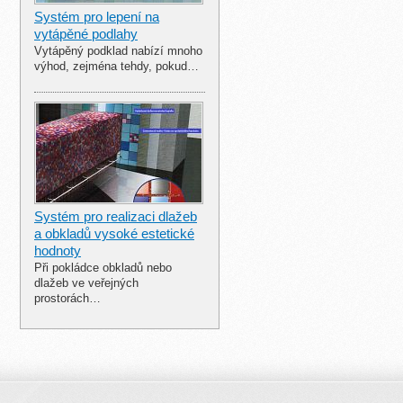
Systém pro lepení na
vytápěné podlahy
Vytápěný podklad nabízí mnoho
výhod, zejména tehdy, pokud…
Systém pro realizaci dlažeb
a obkladů vysoké estetické
hodnoty
Při pokládce obkladů nebo
dlažeb ve veřejných
prostorách…