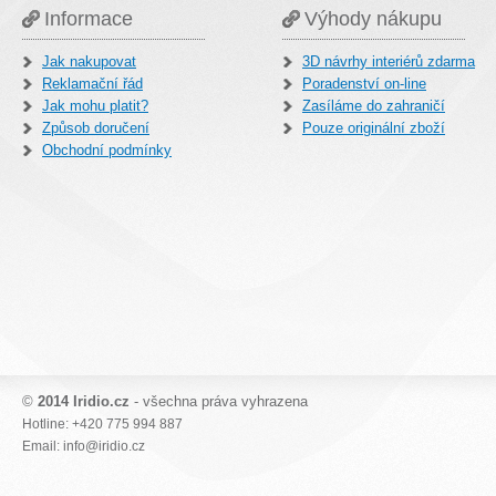
Informace
Výhody nákupu
Jak nakupovat
3D návrhy interiérů zdarma
Reklamační řád
Poradenství on-line
Jak mohu platit?
Zasíláme do zahraničí
Způsob doručení
Pouze originální zboží
Obchodní podmínky
©
2014 Iridio.cz
- všechna práva vyhrazena
Hotline: +420 775 994 887
Email: info@iridio.cz