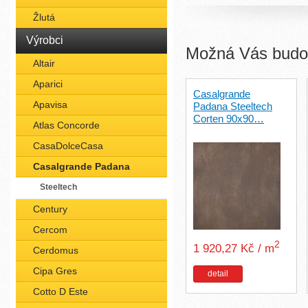
Žlutá
Výrobci
Možná Vás budou
Altair
Aparici
Casalgrande
Apavisa
Padana Steeltech
Corten 90x90…
Atlas Concorde
CasaDolceCasa
Casalgrande Padana
Steeltech
Century
Cercom
2
1 920,27 Kč / m
Cerdomus
Cipa Gres
detail
Cotto D Este